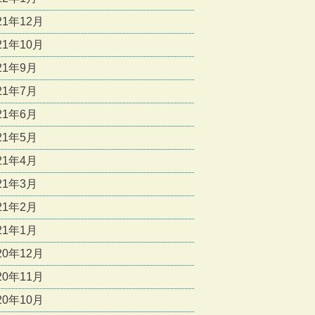
21年12月
21年10月
21年9月
21年7月
21年6月
21年5月
21年4月
21年3月
21年2月
21年1月
20年12月
20年11月
20年10月