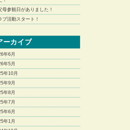
父母参観日がありました！
ラブ活動スタート！
アーカイブ
26年6月
26年5月
25年10月
25年9月
25年8月
25年7月
25年6月
25年1月