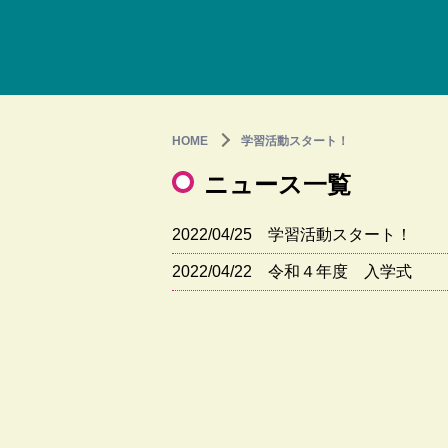
HOME
学習活動スタート！
ニュース一覧
2022/04/25
学習活動スタート！
2022/04/22
令和４年度 入学式